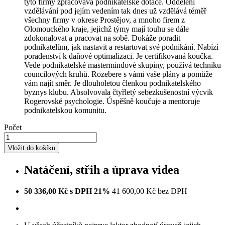
tyto firmy zpracovává podnikatelské dotace. Oddělení
vzdělávání pod jejím vedením tak dnes už vzdělává téměř
všechny firmy v okrese Prostějov, a mnoho firem z
Olomouckého kraje, jejichž týmy mají touhu se dále
zdokonalovat a pracovat na sobě. Dokáže poradit
podnikatelům, jak nastavit a restartovat své podnikání. Nabízí
poradenství k daňové optimalizaci. Je certifikovaná koučka.
Vede podnikatelské mastermindové skupiny, používá techniku
councilových kruhů. Rozebere s vámi vaše plány a pomůže
vám najít směr. Je dlouholetou členkou podnikatelského
byznys klubu. Absolvovala čtyřletý sebezkušenostní výcvik
Rogerovské psychologie. Úspěšně koučuje a mentoruje
podnikatelskou komunitu.
Počet
Vložit do košíku
Natáčení, střih a úprava videa
50 336,00 Kč s DPH 21%
41 600,00 Kč bez DPH