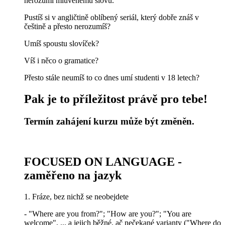
nerozumí mluvenému slovu.
Pustíš si v angličtině oblíbený seriál, který dobře znáš v
češtině a přesto nerozumíš?
Umíš spoustu slovíček?
Víš i něco o gramatice?
Přesto stále neumíš to co dnes umí studenti v 18 letech?
Pak je to příležitost právě pro tebe!
Termín zahájení kurzu může být změněn.
FOCUSED ON LANGUAGE -
zaměřeno na jazyk
1. Fráze, bez nichž se neobejdete
- "Where are you from?"; "How are you?"; "You are
welcome", ... a jejich běžné, ač nečekané varianty ("Where do