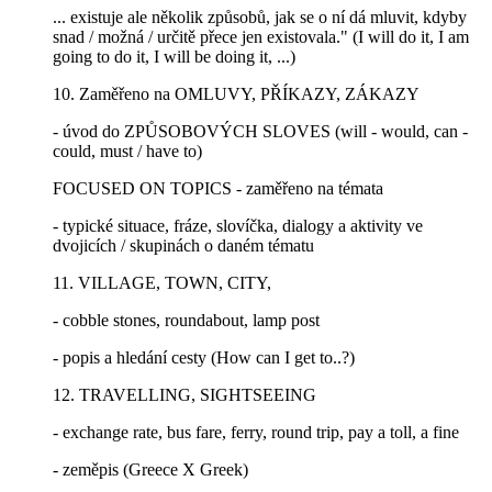
... existuje ale několik způsobů, jak se o ní dá mluvit, kdyby
snad / možná / určitě přece jen existovala." (I will do it, I am
going to do it, I will be doing it, ...)
10. Zaměřeno na OMLUVY, PŘÍKAZY, ZÁKAZY
- úvod do ZPŮSOBOVÝCH SLOVES (will - would, can -
could, must / have to)
FOCUSED ON TOPICS - zaměřeno na témata
- typické situace, fráze, slovíčka, dialogy a aktivity ve
dvojicích / skupinách o daném tématu
11. VILLAGE, TOWN, CITY,
- cobble stones, roundabout, lamp post
- popis a hledání cesty (How can I get to..?)
12. TRAVELLING, SIGHTSEEING
- exchange rate, bus fare, ferry, round trip, pay a toll, a fine
- zeměpis (Greece X Greek)