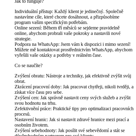
Jak to funguje?
Individuální přístup: Každý klient je jedinečný. Společně
nastavíme cíle, které chcete dosáhnout, a přizpůsobíme
program vašim specifickým potřebám.
Online sezení: Během tří měsíců se sejdeme pravidelně
online, abychom probrali vaše pokroky a nastavili nové
strategie.
Podpora na WhatsApp: Jsem vám k dispozici i mimo sezení!
Můžete mě kontaktovat prostřednictvím WhatsApp, abychom
vyřešili vaše otázky a potřeby v reálném čase.
Co se naučíte?
Zvýšení obratu: Nástroje a techniky, jak efektivně zvýšit svůj
obrat.
Zkrácení pracovní doby: Jak pracovat chytřeji, nikoli tvrději, a
získat více času pro sebe.
Zvýšení cen: Jak správně nastavit ceny svých služeb a zvýšit
svou hodnotu na trhu.
Zefektivnění práce: Praktické tipy pro optimalizaci pracovních
procesů.
Nastavení hranic: Jak si nastavit zdravé hranice mezi prací a
osobním životem.
Zvýšení sebehodnoty: Jak posílit své sebevědomí a stát se
důvěryhodným partnerem pro své klienty.