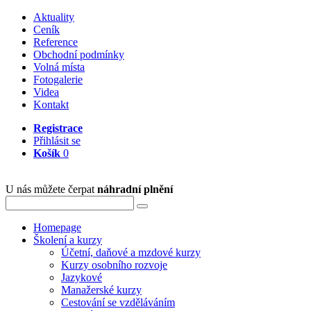
Aktuality
Ceník
Reference
Obchodní podmínky
Volná místa
Fotogalerie
Videa
Kontakt
Registrace
Přihlásit se
Košík
0
U nás můžete čerpat
náhradní plnění
Homepage
Školení a kurzy
Účetní, daňové a mzdové kurzy
Kurzy osobního rozvoje
Jazykové
Manažerské kurzy
Cestování se vzděláváním