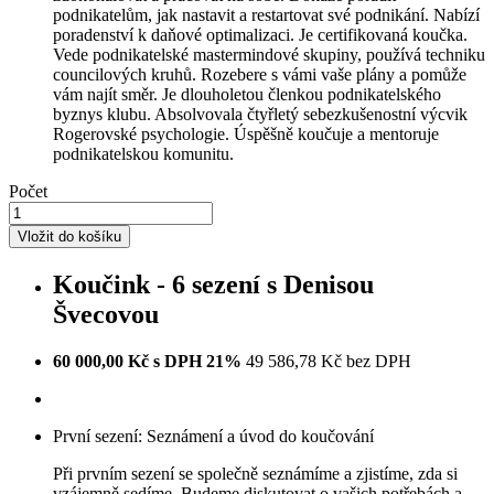
podnikatelům, jak nastavit a restartovat své podnikání. Nabízí
poradenství k daňové optimalizaci. Je certifikovaná koučka.
Vede podnikatelské mastermindové skupiny, používá techniku
councilových kruhů. Rozebere s vámi vaše plány a pomůže
vám najít směr. Je dlouholetou členkou podnikatelského
byznys klubu. Absolvovala čtyřletý sebezkušenostní výcvik
Rogerovské psychologie. Úspěšně koučuje a mentoruje
podnikatelskou komunitu.
Počet
Vložit do košíku
Koučink - 6 sezení s Denisou
Švecovou
60 000,00 Kč s DPH 21%
49 586,78 Kč bez DPH
První sezení: Seznámení a úvod do koučování
Při prvním sezení se společně seznámíme a zjistíme, zda si
vzájemně sedíme. Budeme diskutovat o vašich potřebách a