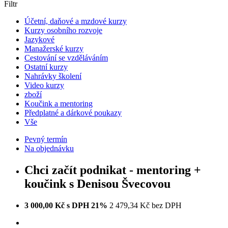
Filtr
Účetní, daňové a mzdové kurzy
Kurzy osobního rozvoje
Jazykové
Manažerské kurzy
Cestování se vzděláváním
Ostatní kurzy
Nahrávky školení
Video kurzy
zboží
Koučink a mentoring
Předplatné a dárkové poukazy
Vše
Pevný termín
Na objednávku
Chci začít podnikat - mentoring +
koučink s Denisou Švecovou
3 000,00 Kč s DPH 21%
2 479,34 Kč bez DPH