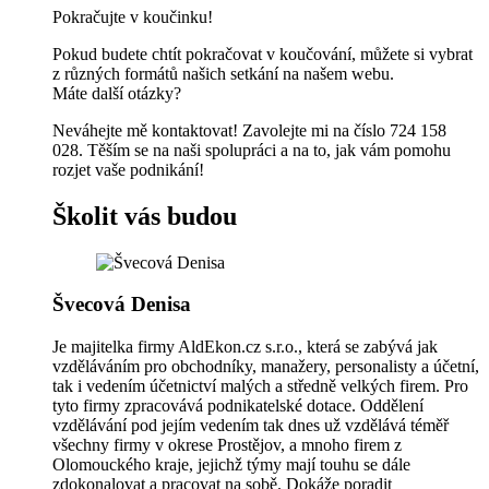
Pokračujte v koučinku!
Pokud budete chtít pokračovat v koučování, můžete si vybrat
z různých formátů našich setkání na našem webu.
Máte další otázky?
Neváhejte mě kontaktovat! Zavolejte mi na číslo 724 158
028. Těším se na naši spolupráci a na to, jak vám pomohu
rozjet vaše podnikání!
Školit vás budou
Švecová Denisa
Je majitelka firmy AldEkon.cz s.r.o., která se zabývá jak
vzděláváním pro obchodníky, manažery, personalisty a účetní,
tak i vedením účetnictví malých a středně velkých firem. Pro
tyto firmy zpracovává podnikatelské dotace. Oddělení
vzdělávání pod jejím vedením tak dnes už vzdělává téměř
všechny firmy v okrese Prostějov, a mnoho firem z
Olomouckého kraje, jejichž týmy mají touhu se dále
zdokonalovat a pracovat na sobě. Dokáže poradit