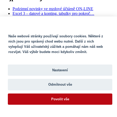
Podzimní novinky ve mzdové účtárně ON-LINE
Excel 3 – datové a konting. tabulky pro pokroč…
Srí Lanka - poznávací a sebepoznávací seminá…
Exekuční a jiné srážky ze mzdy
Kurz účetnictví pro začátečníky (40 hodin �…
SOUBORY COOKIES
Naše webové stránky používají soubory cookies. Některé z
Newsletter
nich jsou pro správný chod webu nutné. Další z nich
vylepšují Váš uživatelský zážitek a pomáhají nám náš web
rozvíjet. Váš výběr budete moci kdykoliv změnit.
Navštivte naše facebookové stránky
Poradna
Aldekon
Nastavení
Aktuality
Ceník
Odmítnout vše
Reference
Obchodní podmínky
Volná místa
Povolit vše
Fotogalerie
Videa
Kontakt
Webdesign Olomouc