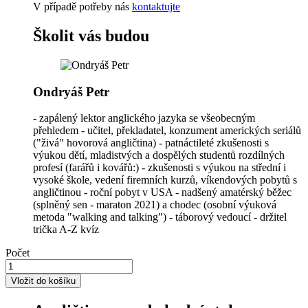
V případě potřeby nás
kontaktujte
Školit vás budou
Ondryáš Petr
- zapálený lektor anglického jazyka se všeobecným
přehledem - učitel, překladatel, konzument amerických seriálů
("živá" hovorová angličtina) - patnáctileté zkušenosti s
výukou dětí, mladistvých a dospělých studentů rozdílných
profesí (farářů i kovářů:) - zkušenosti s výukou na střední i
vysoké škole, vedení firemních kurzů, víkendových pobytů s
angličtinou - roční pobyt v USA - nadšený amatérský běžec
(splněný sen - maraton 2021) a chodec (osobní výuková
metoda "walking and talking") - táborový vedoucí - držitel
trička A-Z kvíz
Počet
Vložit do košíku