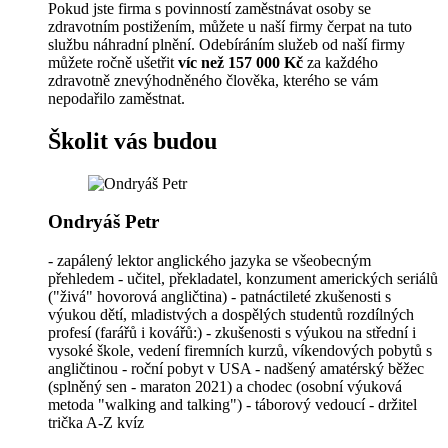
Pokud jste firma s povinností zaměstnávat osoby se
zdravotním postižením, můžete u naší firmy čerpat na tuto
službu náhradní plnění. Odebíráním služeb od naší firmy
můžete ročně ušetřit
víc než 157 000 Kč
za každého
zdravotně znevýhodněného člověka, kterého se vám
nepodařilo zaměstnat.
Školit vás budou
Ondryáš Petr
- zapálený lektor anglického jazyka se všeobecným
přehledem - učitel, překladatel, konzument amerických seriálů
("živá" hovorová angličtina) - patnáctileté zkušenosti s
výukou dětí, mladistvých a dospělých studentů rozdílných
profesí (farářů i kovářů:) - zkušenosti s výukou na střední i
vysoké škole, vedení firemních kurzů, víkendových pobytů s
angličtinou - roční pobyt v USA - nadšený amatérský běžec
(splněný sen - maraton 2021) a chodec (osobní výuková
metoda "walking and talking") - táborový vedoucí - držitel
trička A-Z kvíz