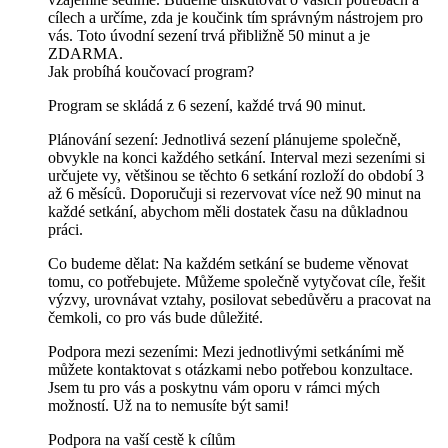
cílech a určíme, zda je koučink tím správným nástrojem pro
vás. Toto úvodní sezení trvá přibližně 50 minut a je
ZDARMA.
Jak probíhá koučovací program?
Program se skládá z 6 sezení, každé trvá 90 minut.
Plánování sezení: Jednotlivá sezení plánujeme společně,
obvykle na konci každého setkání. Interval mezi sezeními si
určujete vy, většinou se těchto 6 setkání rozloží do období 3
až 6 měsíců. Doporučuji si rezervovat více než 90 minut na
každé setkání, abychom měli dostatek času na důkladnou
práci.
Co budeme dělat: Na každém setkání se budeme věnovat
tomu, co potřebujete. Můžeme společně vytyčovat cíle, řešit
výzvy, urovnávat vztahy, posilovat sebedůvěru a pracovat na
čemkoli, co pro vás bude důležité.
Podpora mezi sezeními: Mezi jednotlivými setkáními mě
můžete kontaktovat s otázkami nebo potřebou konzultace.
Jsem tu pro vás a poskytnu vám oporu v rámci mých
možností. Už na to nemusíte být sami!
Podpora na vaší cestě k cílům