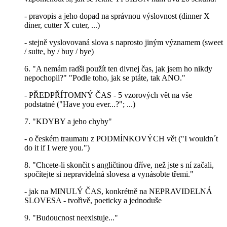
- pravopis a jeho dopad na správnou výslovnost (dinner X
diner, cutter X cuter, ...)
- stejně vyslovovaná slova s naprosto jiným významem (sweet
/ suite, by / buy / bye)
6. "A nemám radši použít ten divnej čas, jak jsem ho nikdy
nepochopil?" "Podle toho, jak se ptáte, tak ANO."
- PŘEDPŘÍTOMNÝ ČAS - 5 vzorových vět na vše
podstatné ("Have you ever...?"; ...)
7. "KDYBY a jeho chyby"
- o českém traumatu z PODMÍNKOVÝCH vět ("I wouldn´t
do it if I were you.")
8. "Chcete-li skončit s angličtinou dříve, než jste s ní začali,
spočítejte si nepravidelná slovesa a vynásobte třemi."
- jak na MINULÝ ČAS, konkrétně na NEPRAVIDELNÁ
SLOVESA - tvořivě, poeticky a jednoduše
9. "Budoucnost neexistuje..."