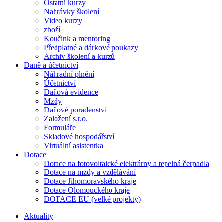
Ostatní kurzy
Nahrávky školení
Video kurzy
zboží
Koučink a mentoring
Předplatné a dárkové poukazy
Archiv školení a kurzů
Daně a účetnictví
Náhradní plnění
Účetnictví
Daňová evidence
Mzdy
Daňové poradenství
Založení s.r.o.
Formuláře
Skladové hospodářství
Virtuální asistentka
Dotace
Dotace na fotovoltaické elektrárny a tepelná čerpadla
Dotace na mzdy a vzdělávání
Dotace Jihomoravského kraje
Dotace Olomouckého kraje
DOTACE EU (velké projekty)
Aktuality