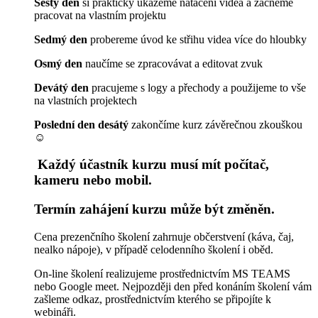
Šestý den
si prakticky ukážeme natáčení videa a začneme
pracovat na vlastním projektu
Sedmý den
probereme úvod ke střihu videa více do hloubky
Osmý den
naučíme se zpracovávat a editovat zvuk
Devátý den
pracujeme s logy a přechody a použijeme to vše
na vlastních projektech
Poslední den desátý
zakončíme kurz závěrečnou zkouškou
☺
Každý účastník kurzu musí mít počítač,
kameru nebo mobil.
Termín zahájení kurzu může být změněn.
Cena prezenčního školení zahrnuje občerstvení (káva, čaj,
nealko nápoje), v případě celodenního školení i oběd.
On-line školení realizujeme prostřednictvím MS TEAMS
nebo Google meet. Nejpozději den před konáním školení vám
zašleme odkaz, prostřednictvím kterého se připojíte k
webináři.