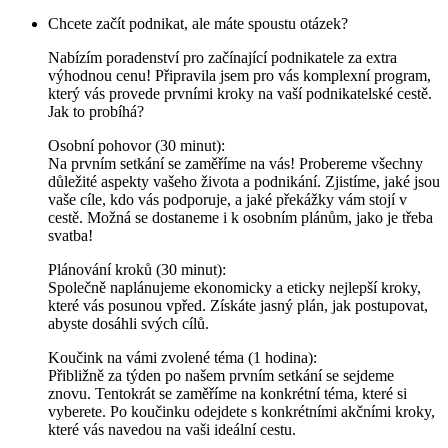
Chcete začít podnikat, ale máte spoustu otázek?
Nabízím poradenství pro začínající podnikatele za extra
výhodnou cenu! Připravila jsem pro vás komplexní program,
který vás provede prvními kroky na vaší podnikatelské cestě.
Jak to probíhá?
Osobní pohovor (30 minut):
Na prvním setkání se zaměříme na vás! Probereme všechny
důležité aspekty vašeho života a podnikání. Zjistíme, jaké jsou
vaše cíle, kdo vás podporuje, a jaké překážky vám stojí v
cestě. Možná se dostaneme i k osobním plánům, jako je třeba
svatba!
Plánování kroků (30 minut):
Společně naplánujeme ekonomicky a eticky nejlepší kroky,
které vás posunou vpřed. Získáte jasný plán, jak postupovat,
abyste dosáhli svých cílů.
Koučink na vámi zvolené téma (1 hodina):
Přibližně za týden po našem prvním setkání se sejdeme
znovu. Tentokrát se zaměříme na konkrétní téma, které si
vyberete. Po koučinku odejdete s konkrétními akčními kroky,
které vás navedou na vaši ideální cestu.