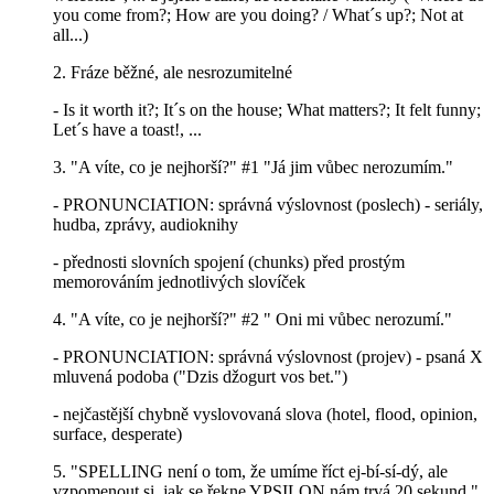
you come from?; How are you doing? / What´s up?; Not at
all...)
2. Fráze běžné, ale nesrozumitelné
- Is it worth it?; It´s on the house; What matters?; It felt funny;
Let´s have a toast!, ...
3. "A víte, co je nejhorší?" #1 "Já jim vůbec nerozumím."
- PRONUNCIATION: správná výslovnost (poslech) - seriály,
hudba, zprávy, audioknihy
- přednosti slovních spojení (chunks) před prostým
memorováním jednotlivých slovíček
4. "A víte, co je nejhorší?" #2 " Oni mi vůbec nerozumí."
- PRONUNCIATION: správná výslovnost (projev) - psaná X
mluvená podoba ("Dzis džogurt vos bet.")
- nejčastější chybně vyslovovaná slova (hotel, flood, opinion,
surface, desperate)
5. "SPELLING není o tom, že umíme říct ej-bí-sí-dý, ale
vzpomenout si, jak se řekne YPSILON nám trvá 20 sekund."