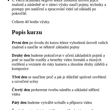
U všech účastníků nejprve lektor zhodnotí úroveň jejich
znalostí a následně se v rámci výuky naučí pojmy, techniky a
postupy pro natáčení a zpracování videí od základů po
pokročilé.
Celkem 40 hodin výuky.
Popis kurzu
První den
po úvodu do kurzu lektor vyhodnotí úroveň vašich
znalostí a naučíte se některé základní pojmy
Druhý den
budeme pokračovat v učení základních pojmů a
poté se naučíte rozdíly a benefity video formátů a různých
rozlišení a vezmete do ruky kameru a zkusíme druhy záběrů a
kompozice
Třetí den
se naučíme proč a jak je důležité správné osvětlení
a ozvučení scény
Čtvrtý den
probereme tvorbu námětu a základní sdělení
videa
Pátý den
budeme vytvářet scénáře a přípravu videa