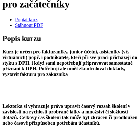
pro začátečníky
Poptat kurz
Stáhnout PDF
Popis kurzu
Kurz je určen pro fakturantky, junior účetní, asistentky (vč.
virtuálních) popř. i podnikatele, kteří při své práci přicházejí do
styku s DPH, i když sami nepotřebují připravovat samostatně
přiznání k DPH. Potřebuji ale umět zkontrolovat doklady,
vystavit fakturu pro zákazníka
Lektorka si vyhrazuje právo upravit časový rozsah školení v
závislosti na rychlosti probrané látky a množství či složitosti
dotazů. Celkový čas školení tak může být zkrácen či prodloužen
nebo časově přizpůsoben potřebám účastníků.