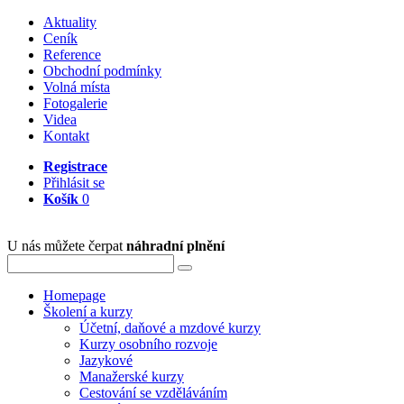
Aktuality
Ceník
Reference
Obchodní podmínky
Volná místa
Fotogalerie
Videa
Kontakt
Registrace
Přihlásit se
Košík
0
U nás můžete čerpat
náhradní plnění
Homepage
Školení a kurzy
Účetní, daňové a mzdové kurzy
Kurzy osobního rozvoje
Jazykové
Manažerské kurzy
Cestování se vzděláváním