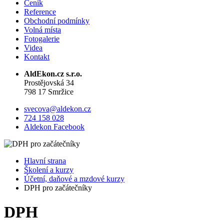
Ceník
Reference
Obchodní podmínky
Volná místa
Fotogalerie
Videa
Kontakt
AldEkon.cz s.r.o.
Prostějovská 34
798 17 Smržice
svecova@aldekon.cz
724 158 028
Aldekon Facebook
Hlavní strana
Školení a kurzy
Účetní, daňové a mzdové kurzy
DPH pro začátečníky
DPH