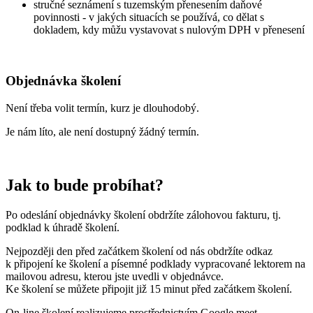
stručné seznámení s tuzemským přenesením daňové
povinnosti - v jakých situacích se používá, co dělat s
dokladem, kdy můžu vystavovat s nulovým DPH v přenesení
Objednávka školení
Není třeba volit termín, kurz je dlouhodobý.
Je nám líto, ale není dostupný žádný termín.
Jak to bude probíhat?
Po odeslání objednávky školení obdržíte zálohovou fakturu, tj.
podklad k úhradě školení.
Nejpozději den před začátkem školení od nás obdržíte odkaz
k připojení ke školení a písemné podklady vypracované lektorem na
mailovou adresu, kterou jste uvedli v objednávce.
Ke školení se můžete připojit již 15 minut před začátkem školení.
On-line školení realizujeme prostřednictvím Google meet