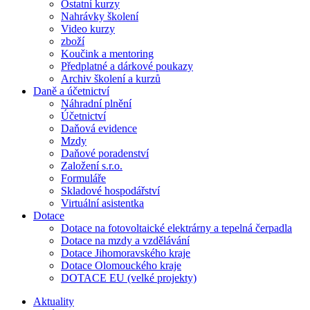
Ostatní kurzy
Nahrávky školení
Video kurzy
zboží
Koučink a mentoring
Předplatné a dárkové poukazy
Archiv školení a kurzů
Daně a účetnictví
Náhradní plnění
Účetnictví
Daňová evidence
Mzdy
Daňové poradenství
Založení s.r.o.
Formuláře
Skladové hospodářství
Virtuální asistentka
Dotace
Dotace na fotovoltaické elektrárny a tepelná čerpadla
Dotace na mzdy a vzdělávání
Dotace Jihomoravského kraje
Dotace Olomouckého kraje
DOTACE EU (velké projekty)
Aktuality