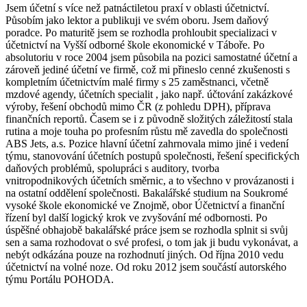
Jsem účetní s více než patnáctiletou praxí v oblasti účetnictví.
Působím jako lektor a publikuji ve svém oboru. Jsem daňový
poradce. Po maturitě jsem se rozhodla prohloubit specializaci v
účetnictví na Vyšší odborné škole ekonomické v Táboře. Po
absolutoriu v roce 2004 jsem působila na pozici samostatné účetní a
zároveň jediné účetní ve firmě, což mi přineslo cenné zkušenosti s
kompletním účetnictvím malé firmy s 25 zaměstnanci, včetně
mzdové agendy, účetních specialit , jako např. účtování zakázkové
výroby, řešení obchodů mimo ČR (z pohledu DPH), příprava
finančních reportů. Časem se i z původně složitých záležitostí stala
rutina a moje touha po profesním růstu mě zavedla do společnosti
ABS Jets, a.s. Pozice hlavní účetní zahrnovala mimo jiné i vedení
týmu, stanovování účetních postupů společnosti, řešení specifických
daňových problémů, spolupráci s auditory, tvorba
vnitropodnikových účetních směrnic, a to všechno v provázanosti i
na ostatní oddělení společnosti. Bakalářské studium na Soukromé
vysoké škole ekonomické ve Znojmě, obor Účetnictví a finanční
řízení byl další logický krok ve zvyšování mé odbornosti. Po
úspěšné obhajobě bakalářské práce jsem se rozhodla splnit si svůj
sen a sama rozhodovat o své profesi, o tom jak ji budu vykonávat, a
nebýt odkázána pouze na rozhodnutí jiných. Od října 2010 vedu
účetnictví na volné noze. Od roku 2012 jsem součástí autorského
týmu Portálu POHODA.