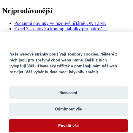
Nejprodávanější
Podzimní novinky ve mzdové účtárně ON-LINE
Excel 3 – datové a konting. tabulky pro pokroč…
Srí Lanka - poznávací a sebepoznávací seminá…
Exekuční a jiné srážky ze mzdy
Kurz účetnictví pro začátečníky (40 hodin �…
SOUBORY COOKIES
Naše webové stránky používají soubory cookies. Některé z
Newsletter
nich jsou pro správný chod webu nutné. Další z nich
vylepšují Váš uživatelský zážitek a pomáhají nám náš web
rozvíjet. Váš výběr budete moci kdykoliv změnit.
Navštivte naše facebookové stránky
Poradna
Aldekon
Nastavení
Aktuality
Ceník
Odmítnout vše
Reference
Obchodní podmínky
Volná místa
Povolit vše
Fotogalerie