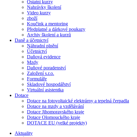
Ostatní kurzy
Nahrávky školení
Video kurzy
zboží
Koučink a mentoring
Předplatné a dárkové poukazy
Archiv školení a kurzů
Daně a účetnictví
Náhradní plnění
Účetnictví
Daňová evidence
Mzdy
Daňové poradenství
Založení s.r.o.
Formuláře
Skladové hospodářství
Virtuální asistentka
Dotace
Dotace na fotovoltaické elektrárny a tepelná čerpadla
Dotace na mzdy a vzdělávání
Dotace Jihomoravského kraje
Dotace Olomouckého kraje
DOTACE EU (velké projekty)
Aktuality