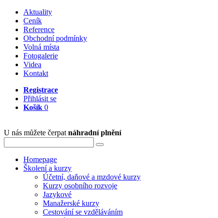
Aktuality
Ceník
Reference
Obchodní podmínky
Volná místa
Fotogalerie
Videa
Kontakt
Registrace
Přihlásit se
Košík
0
U nás můžete čerpat
náhradní plnění
Homepage
Školení a kurzy
Účetní, daňové a mzdové kurzy
Kurzy osobního rozvoje
Jazykové
Manažerské kurzy
Cestování se vzděláváním