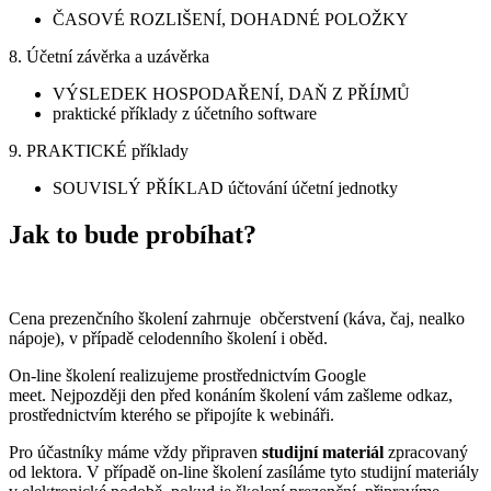
ČASOVÉ ROZLIŠENÍ, DOHADNÉ POLOŽKY
8. Účetní závěrka a uzávěrka
VÝSLEDEK HOSPODAŘENÍ, DAŇ Z PŘÍJMŮ
praktické příklady z účetního software
9. PRAKTICKÉ příklady
SOUVISLÝ PŘÍKLAD účtování účetní jednotky
Jak to bude probíhat?
Cena prezenčního školení zahrnuje občerstvení (káva, čaj, nealko
nápoje), v případě celodenního školení i oběd.
On-line školení realizujeme prostřednictvím Google
meet.
Nejpozději den před konáním školení vám zašleme odkaz,
prostřednictvím kterého se připojíte k webináři.
Pro účastníky máme vždy připraven
studijní materiál
zpracovaný
od lektora. V případě on-line školení zasíláme tyto studijní materiály