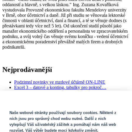
oddaností a hlavně, s velkou láskou." Ing. Zuzana Kovaříková
vystudovala Provozně ekonomickou fakultu Mendelovy univerzity
v Brně, obor účetnictví a daně. Již při studiu se věnovala lektorské
činnosti v oblasti účetnictví, daní a financí, a té se věnuje dodnes (s
přestávkami tedy více než 5 let). Od ukončení studií působí jako
manažer ekonomického oddělení a personalista ve zpracovatelském
podniku, a svůj volný čas věnuje svému koníčku - vedení účetnictví
a ekonomickému poradenství převážně malých firem a drobných
podnikatelů.
Nejprodávanější
Podzimní novinky ve mzdové účtárně ON-LINE
Excel 3 – datové a konting. tabulky pro pokroč…
Srí Lanka - poznávací a sebepoznávací seminá…
Exekuční a jiné srážky ze mzdy
Kurz účetnictví pro začátečníky (40 hodin �…
SOUBORY COOKIES
Naše webové stránky používají soubory cookies. Některé z
Newsletter
nich jsou pro správný chod webu nutné. Další z nich
vylepšují Váš uživatelský zážitek a pomáhají nám náš web
rozvíjet. Váš výběr budete moci kdykoliv změnit.