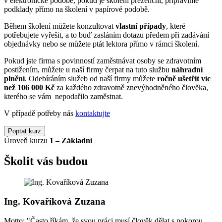
v elektronické podobě, pokud je školení prezenční, připravíme
podklady přímo na školení v papírové podobě.
Během školení můžete
konzultovat
vlastní případy
, které
potřebujete vyřešit, a to buď zasláním dotazu předem při zadávání
objednávky nebo se můžete ptát lektora přímo v rámci školení.
Pokud jste firma s povinností zaměstnávat osoby se zdravotním
postižením, můžete u naší firmy čerpat na tuto službu
náhradní
plnění
.
Odebíráním služeb od naší firmy můžete
ročně ušetřit víc
než 106 000 Kč
za každého zdravotně znevýhodněného člověka,
kterého se vám nepodařilo zaměstnat.
V případě potřeby nás
kontaktujte
Poptat kurz
Úroveň kurzu
1 – Základní
Školit vás budou
Ing. Kovaříková Zuzana
Motto: "Často říkám, že svou práci musí člověk dělat s pokorou,