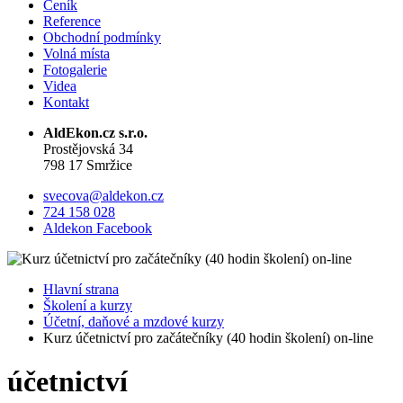
Ceník
Reference
Obchodní podmínky
Volná místa
Fotogalerie
Videa
Kontakt
AldEkon.cz s.r.o.
Prostějovská 34
798 17 Smržice
svecova@aldekon.cz
724 158 028
Aldekon Facebook
Hlavní strana
Školení a kurzy
Účetní, daňové a mzdové kurzy
Kurz účetnictví pro začátečníky (40 hodin školení) on-line
účetnictví