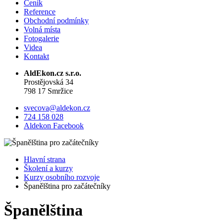
Ceník
Reference
Obchodní podmínky
Volná místa
Fotogalerie
Videa
Kontakt
AldEkon.cz s.r.o.
Prostějovská 34
798 17 Smržice
svecova@aldekon.cz
724 158 028
Aldekon Facebook
Hlavní strana
Školení a kurzy
Kurzy osobního rozvoje
Španělština pro začátečníky
Španělština