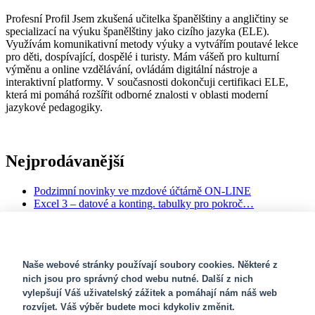
Profesní Profil Jsem zkušená učitelka španělštiny a angličtiny se
specializací na výuku španělštiny jako cizího jazyka (ELE).
Využívám komunikativní metody výuky a vytvářím poutavé lekce
pro děti, dospívající, dospělé i turisty. Mám vášeň pro kulturní
výměnu a online vzdělávání, ovládám digitální nástroje a
interaktivní platformy. V současnosti dokončuji certifikaci ELE,
která mi pomáhá rozšířit odborné znalosti v oblasti moderní
jazykové pedagogiky.
Nejprodávanější
Podzimní novinky ve mzdové účtárně ON-LINE
Excel 3 – datové a konting. tabulky pro pokroč…
Srí Lanka - poznávací a sebepoznávací seminá…
Exekuční a jiné srážky ze mzdy
Kurz účetnictví pro začátečníky (40 hodin �…
SOUBORY COOKIES
Naše webové stránky používají soubory cookies. Některé z
Newsletter
nich jsou pro správný chod webu nutné. Další z nich
vylepšují Váš uživatelský zážitek a pomáhají nám náš web
rozvíjet. Váš výběr budete moci kdykoliv změnit.