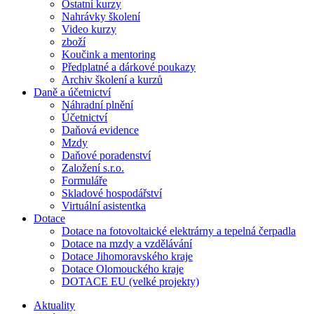
Ostatní kurzy
Nahrávky školení
Video kurzy
zboží
Koučink a mentoring
Předplatné a dárkové poukazy
Archiv školení a kurzů
Daně a účetnictví
Náhradní plnění
Účetnictví
Daňová evidence
Mzdy
Daňové poradenství
Založení s.r.o.
Formuláře
Skladové hospodářství
Virtuální asistentka
Dotace
Dotace na fotovoltaické elektrárny a tepelná čerpadla
Dotace na mzdy a vzdělávání
Dotace Jihomoravského kraje
Dotace Olomouckého kraje
DOTACE EU (velké projekty)
Aktuality