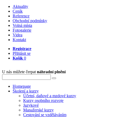
Aktuality
Ceník
Reference
Obchodní podmínky
Volná místa
Fotogalerie
Videa
Kontakt
Registrace
Přihlásit se
Košík
0
U nás můžete čerpat
náhradní plnění
Homepage
Školení a kurzy
Účetní, daňové a mzdové kurzy
Kurzy osobního rozvoje
Jazykové
Manažerské kurzy
Cestování se vzděláváním