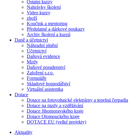
Ostatní kurzy
Nahrávky školení
Video kurzy
zboží
Koučink a mentoring
Předplatné a dárkové poukazy
Archiv školení a kurzů
Daně a účetnictví
Náhradní plnění
Účetnictví
Daňová evidence
Mzdy
Daňové poradenství
Založení s.r.o.
Formuláře
Skladové hospodářství
Virtuální asistentka
Dotace
Dotace na fotovoltaické elektrárny a tepelná čerpadla
Dotace na mzdy a vzdělávání
Dotace Jihomoravského kraje
Dotace Olomouckého kraje
DOTACE EU (velké projekty)
Aktuality