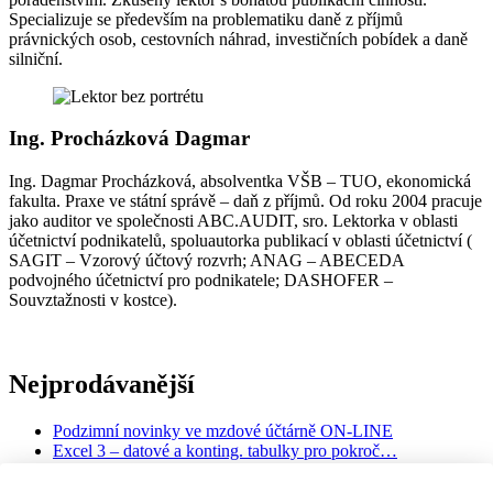
Specializuje se především na problematiku daně z příjmů
právnických osob, cestovních náhrad, investičních pobídek a daně
silniční.
Ing. Procházková Dagmar
Ing. Dagmar Procházková, absolventka VŠB – TUO, ekonomická
fakulta. Praxe ve státní správě – daň z příjmů. Od roku 2004 pracuje
jako auditor ve společnosti ABC.AUDIT, sro. Lektorka v oblasti
účetnictví podnikatelů, spoluautorka publikací v oblasti účetnictví (
SAGIT – Vzorový účtový rozvrh; ANAG – ABECEDA
podvojného účetnictví pro podnikatele; DASHOFER –
Souvztažnosti v kostce).
Nejprodávanější
Podzimní novinky ve mzdové účtárně ON-LINE
Excel 3 – datové a konting. tabulky pro pokroč…
Srí Lanka - poznávací a sebepoznávací seminá…
Exekuční a jiné srážky ze mzdy