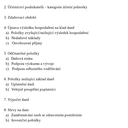
2. Účetnictví podnikatelů – kategorie účetní jednotky
3. Zdaňovací období
4. Úprava výsledku hospodaření na klad daně
a) Položky zvyšující/snižující výsledek hospodaření
b) Nedaňové náklady
c) Osvobozené příjmy
5. Odčitatelné položky
a) Daňová ztráta
b) Podpora výzkumu a vývoje
c) Podpora odborného vzdělávání
6. Položky snižující základ daně
a) Uplatnění darů
b) Veřejně prospěšní poplatníci
7. Výpočet daně
8. Slevy na dani
a) Zaměstnávání osob se zdravotním postižením
b) Investiční pobídky