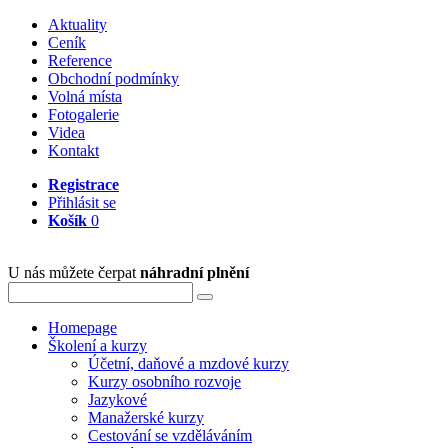
Aktuality
Ceník
Reference
Obchodní podmínky
Volná místa
Fotogalerie
Videa
Kontakt
Registrace
Přihlásit se
Košík
0
U nás můžete čerpat
náhradní plnění
Homepage
Školení a kurzy
Účetní, daňové a mzdové kurzy
Kurzy osobního rozvoje
Jazykové
Manažerské kurzy
Cestování se vzděláváním