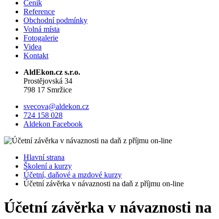
Ceník
Reference
Obchodní podmínky
Volná místa
Fotogalerie
Videa
Kontakt
AldEkon.cz s.r.o.
Prostějovská 34
798 17 Smržice
svecova@aldekon.cz
724 158 028
Aldekon Facebook
Hlavní strana
Školení a kurzy
Účetní, daňové a mzdové kurzy
Účetní závěrka v návaznosti na daň z příjmu on-line
Účetní závěrka v návaznosti na