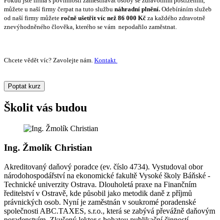
Pokud jste firma s povinností zaměstnávat osoby se zdravotním postižením,
můžete u naší firmy čerpat na tuto službu
náhradní plnění.
Odebíráním služeb
od naší firmy můžete
ročně ušetřit víc než 86 000 Kč
za každého zdravotně
znevýhodněného člověka, kterého se vám nepodařilo zaměstnat.
Chcete vědět víc? Zavolejte nám.
Kontakt
Poptat kurz
Školit vás budou
Ing. Žmolík Christian
Akreditovaný daňový poradce (ev. číslo 4734). Vystudoval obor
národohospodářství na ekonomické fakultě Vysoké školy Báňské -
Technické univerzity Ostrava. Dlouholetá praxe na Finančním
ředitelství v Ostravě, kde působil jako metodik daně z příjmů
právnických osob. Nyní je zaměstnán v soukromé poradenské
společnosti ABC.TAXES, s.r.o., která se zabývá převážně daňovým
poradenstvím. Zkušený lektor s bohatou publikační činností.