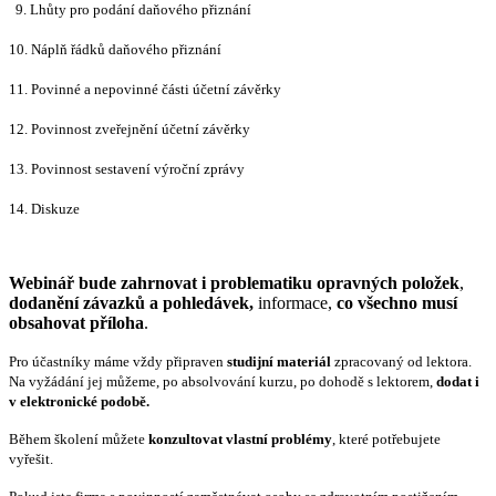
9. Lhůty pro podání daňového přiznání
10. Náplň řádků daňového přiznání
11. Povinné a nepovinné části účetní závěrky
12. Povinnost zveřejnění účetní závěrky
13. Povinnost sestavení výroční zprávy
14. Diskuze
Webinář bude zahrnovat i problematiku opravných položek
,
dodanění závazků a pohledávek,
informace,
co všechno musí
obsahovat příloha
.
Pro účastníky máme vždy připraven
studijní materiál
zpracovaný od lektora.
Na vyžádání jej můžeme, po absolvování kurzu, po dohodě s lektorem,
dodat i
v elektronické podobě.
Během školení můžete
konzultovat vlastní problémy
, které potřebujete
vyřešit.