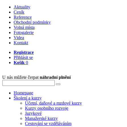
Aktuality
Ceník
Reference
Obchodní podmínky
Volná místa
Fotogalerie
Videa
Kontakt
Registrace
Přihlásit se
Košík
0
U nás můžete čerpat
náhradní plnění
Homepage
Školení a kurzy
Účetní, daňové a mzdové kurzy
Kurzy osobního rozvoje
Jazykové
Manažerské kurzy
Cestování se vzděláváním