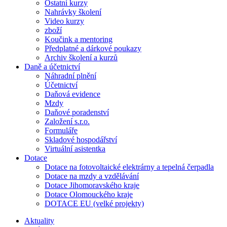
Ostatní kurzy
Nahrávky školení
Video kurzy
zboží
Koučink a mentoring
Předplatné a dárkové poukazy
Archiv školení a kurzů
Daně a účetnictví
Náhradní plnění
Účetnictví
Daňová evidence
Mzdy
Daňové poradenství
Založení s.r.o.
Formuláře
Skladové hospodářství
Virtuální asistentka
Dotace
Dotace na fotovoltaické elektrárny a tepelná čerpadla
Dotace na mzdy a vzdělávání
Dotace Jihomoravského kraje
Dotace Olomouckého kraje
DOTACE EU (velké projekty)
Aktuality