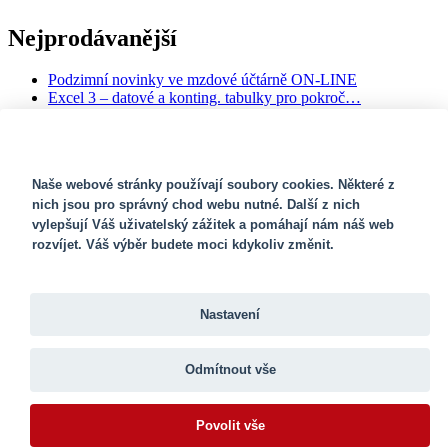
Nejprodávanější
Podzimní novinky ve mzdové účtárně ON-LINE
Excel 3 – datové a konting. tabulky pro pokroč…
Srí Lanka - poznávací a sebepoznávací seminá…
Exekuční a jiné srážky ze mzdy
Kurz účetnictví pro začátečníky (40 hodin �…
SOUBORY COOKIES
Naše webové stránky používají soubory cookies. Některé z
Newsletter
nich jsou pro správný chod webu nutné. Další z nich
vylepšují Váš uživatelský zážitek a pomáhají nám náš web
rozvíjet. Váš výběr budete moci kdykoliv změnit.
Navštivte naše facebookové stránky
Poradna
Aldekon
Nastavení
Aktuality
Ceník
Odmítnout vše
Reference
Obchodní podmínky
Volná místa
Povolit vše
Fotogalerie