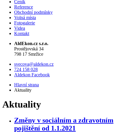
Ceník
Reference
Obchodní podmínky
Volná místa
Fotogalerie
Videa
Kontakt
AldEkon.cz s.r.o.
Prostějovská 34
798 17 Smržice
svecova@aldekon.cz
724 158 028
Aldekon Facebook
Hlavní strana
Aktuality
Aktuality
Změny v sociálním a zdravotním
pojištění od 1.1.2021