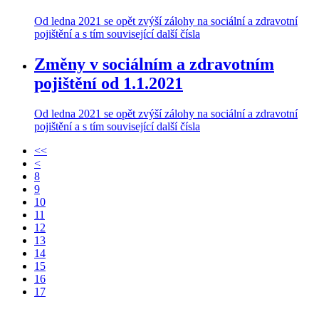
Od ledna 2021 se opět zvýší zálohy na sociální a zdravotní
pojištění a s tím související další čísla
Změny v sociálním a zdravotním
pojištění od 1.1.2021
Od ledna 2021 se opět zvýší zálohy na sociální a zdravotní
pojištění a s tím související další čísla
<<
<
8
9
10
11
12
13
14
15
16
17