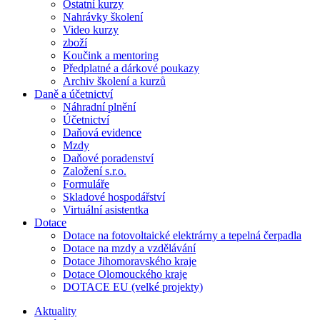
Ostatní kurzy
Nahrávky školení
Video kurzy
zboží
Koučink a mentoring
Předplatné a dárkové poukazy
Archiv školení a kurzů
Daně a účetnictví
Náhradní plnění
Účetnictví
Daňová evidence
Mzdy
Daňové poradenství
Založení s.r.o.
Formuláře
Skladové hospodářství
Virtuální asistentka
Dotace
Dotace na fotovoltaické elektrárny a tepelná čerpadla
Dotace na mzdy a vzdělávání
Dotace Jihomoravského kraje
Dotace Olomouckého kraje
DOTACE EU (velké projekty)
Aktuality