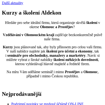
Další aktuality
Kurzy a školení Aldekon
Hledáte pro sebe ideální firmu, která organizuje skvělá
školení
v
okrese
Olomouc a Prostějov
?
Vzdělávání
v Olomouckém kraji
zajišťuje bezkonkurenčně právě
naše firma.
Kurzy
jsou plánované tak, aby byly přínosem pro celou vaši firmu.
V naší nabídce najdete jak
školení pro účetní a ekonomy
, tak
i
semináře pro obchodníky, manažery a marketéry
. Navíc si
můžete vybrat z široké nabídky
školení měkkých dovedností
,
kterou vyhledávají hlavně majitelé a ředitelé firem.
Na míru Vám uděláme seminář i mimo
Prostějov
a
Olomouc
,
případně i mimo Českou republiku.
Nejprodávanější
Podzimní novinky ve mzdové účtárně ON-LINE