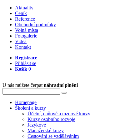
Aktuality
Ceník
Reference
Obchodní podmínky
Volná místa
Fotogalerie
Videa
Kontakt
Registrace
Přihlásit se
Košík
0
U nás můžete čerpat
náhradní plnění
Homepage
Školení a kurzy
Účetní, daňové a mzdové kurzy
Kurzy osobního rozvoje
Jazykové
Manažerské kurzy
Cestování se vzděláváním