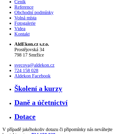
Ceník
Reference
Obchodní podmínky
Volná místa
Fotogalerie
Videa
Kontakt
AldEkon.cz s.r.o.
Prostějovská 34
798 17 Smržice
svecova@aldekon.cz
724 158 028
Aldekon Facebook
Školení a kurzy
Daně a účetnictví
Dotace
V případě jakéhokoliv dotazu či připomínky nás neváhejte